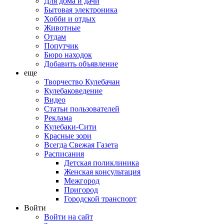
Для дома и дачи
Бытовая электроника
Хобби и отдых
Животные
Отдам
Попутчик
Бюро находок
Добавить объявление
еще
Творчество Кулебачан
Кулебаковедение
Видео
Статьи пользователей
Реклама
Кулебаки-Сити
Красные зори
Всегда Свежая Газета
Расписания
Детская поликлиника
Женская консультация
Межгород
Пригород
Городской транспорт
Войти
Войти на сайт