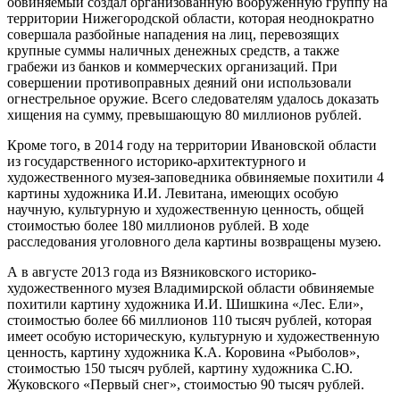
обвиняемый создал организованную вооруженную группу на
территории Нижегородской области, которая неоднократно
совершала разбойные нападения на лиц, перевозящих
крупные суммы наличных денежных средств, а также
грабежи из банков и коммерческих организаций. При
совершении противоправных деяний они использовали
огнестрельное оружие. Всего следователям удалось доказать
хищения на сумму, превышающую 80 миллионов рублей.
Кроме того, в 2014 году на территории Ивановской области
из государственного историко-архитектурного и
художественного музея-заповедника обвиняемые похитили 4
картины художника И.И. Левитана, имеющих особую
научную, культурную и художественную ценность, общей
стоимостью более 180 миллионов рублей. В ходе
расследования уголовного дела картины возвращены музею.
А в августе 2013 года из Вязниковского историко-
художественного музея Владимирской области обвиняемые
похитили картину художника И.И. Шишкина «Лес. Ели»,
стоимостью более 66 миллионов 110 тысяч рублей, которая
имеет особую историческую, культурную и художественную
ценность, картину художника К.А. Коровина «Рыболов»,
стоимостью 150 тысяч рублей, картину художника С.Ю.
Жуковского «Первый снег», стоимостью 90 тысяч рублей.