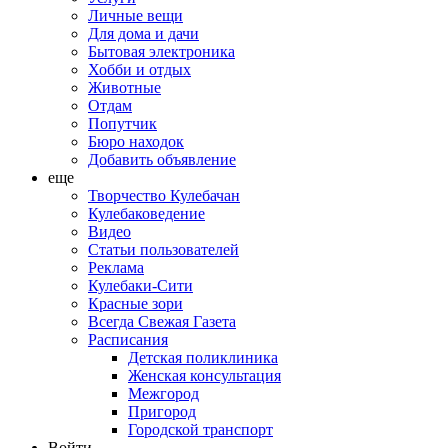
Личные вещи
Для дома и дачи
Бытовая электроника
Хобби и отдых
Животные
Отдам
Попутчик
Бюро находок
Добавить объявление
еще
Творчество Кулебачан
Кулебаковедение
Видео
Статьи пользователей
Реклама
Кулебаки-Сити
Красные зори
Всегда Свежая Газета
Расписания
Детская поликлиника
Женская консультация
Межгород
Пригород
Городской транспорт
Войти