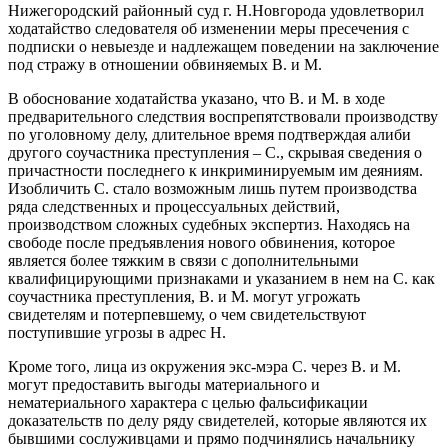
Нижегородский районный суд г. Н.Новгорода удовлетворил
ходатайство следователя об изменении меры пресечения с
подписки о невыезде и надлежащем поведении на заключение
под стражу в отношении обвиняемых В. и М.
В обоснование ходатайства указано, что В. и М. в ходе
предварительного следствия воспрепятствовали производству
по уголовному делу, длительное время подтверждая алиби
другого соучастника преступления – С., скрывая сведения о
причастности последнего к инкриминируемым им деяниям.
Изобличить С. стало возможным лишь путем производства
ряда следственных и процессуальных действий,
производством сложных судебных экспертиз. Находясь на
свободе после предъявления нового обвинения, которое
является более тяжким в связи с дополнительными
квалифицирующими признаками и указанием в нем на С. как
соучастника преступления, В. и М. могут угрожать
свидетелям и потерпевшему, о чем свидетельствуют
поступившие угрозы в адрес Н.
Кроме того, лица из окружения экс-мэра С. через В. и М.
могут предоставить выгоды материального и
нематериального характера с целью фальсификации
доказательств по делу ряду свидетелей, которые являются их
бывшими сослуживцами и прямо подчинялись начальнику