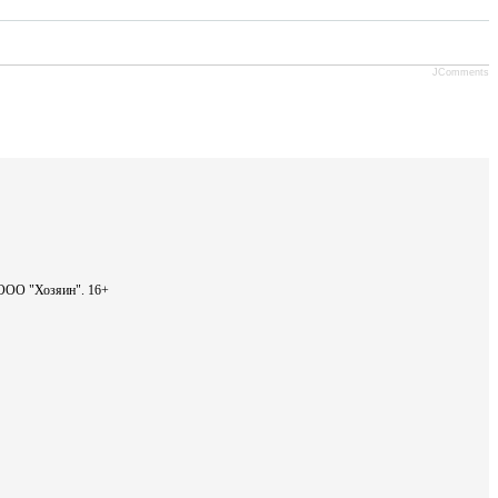
JComments
- ООО "Хозяин".
16+