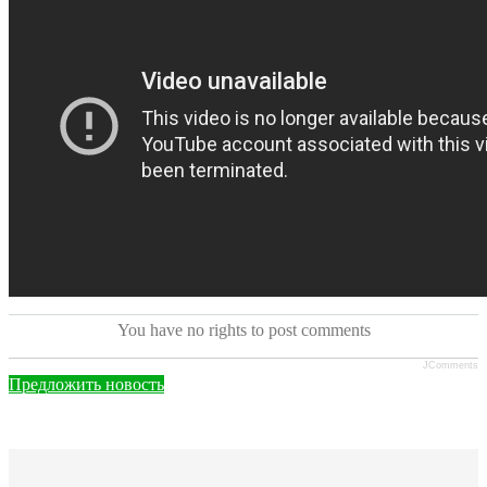
You have no rights to post comments
JComments
Предложить новость