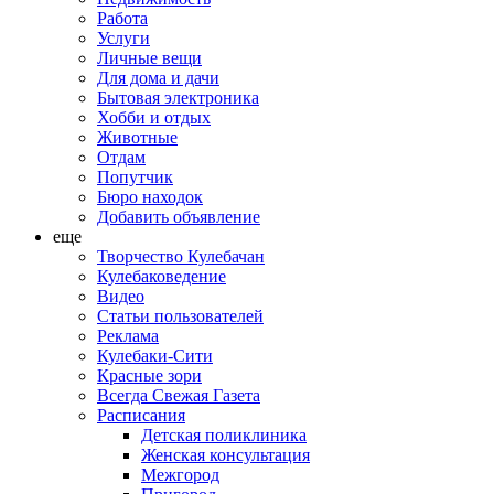
Работа
Услуги
Личные вещи
Для дома и дачи
Бытовая электроника
Хобби и отдых
Животные
Отдам
Попутчик
Бюро находок
Добавить объявление
еще
Творчество Кулебачан
Кулебаковедение
Видео
Статьи пользователей
Реклама
Кулебаки-Сити
Красные зори
Всегда Свежая Газета
Расписания
Детская поликлиника
Женская консультация
Межгород