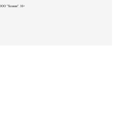
- ООО "Хозяин".
16+