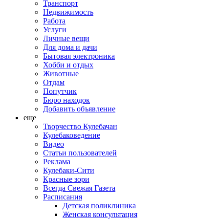
Транспорт
Недвижимость
Работа
Услуги
Личные вещи
Для дома и дачи
Бытовая электроника
Хобби и отдых
Животные
Отдам
Попутчик
Бюро находок
Добавить объявление
еще
Творчество Кулебачан
Кулебаковедение
Видео
Статьи пользователей
Реклама
Кулебаки-Сити
Красные зори
Всегда Свежая Газета
Расписания
Детская поликлиника
Женская консультация