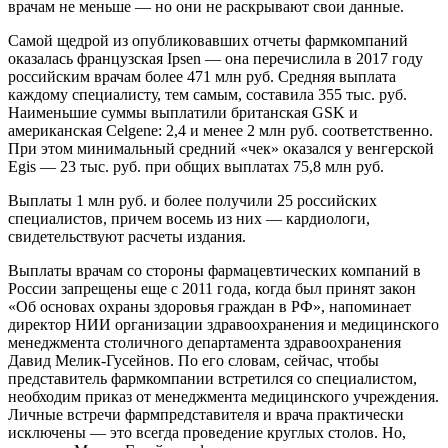
врачам не меньше — но они не раскрывают свои данные.
Самой щедрой из опубликовавших отчеты фармкомпаний
оказалась французская Ipsen — она перечислила в 2017 году
российским врачам более 471 млн руб. Средняя выплата
каждому специалисту, тем самым, составила 355 тыс. руб.
Наименьшие суммы выплатили британская GSK и
американская Celgene: 2,4 и менее 2 млн руб. соответственно.
При этом минимальный средний «чек» оказался у венгерской
Egis — 23 тыс. руб. при общих выплатах 75,8 млн руб.
Выплаты 1 млн руб. и более получили 25 российских
специалистов, причем восемь из них — кардиологи,
свидетельствуют расчеты издания.
Выплаты врачам со стороны фармацевтических компаний в
России запрещены еще с 2011 года, когда был принят закон
«Об основах охраны здоровья граждан в РФ», напоминает
директор НИИ организации здравоохранения и медицинского
менеджмента столичного департамента здравоохранения
Давид Мелик-Гусейнов. По его словам, сейчас, чтобы
представитель фармкомпании встретился со специалистом,
необходим приказ от менеджмента медицинского учреждения.
Личные встречи фармпредставителя и врача практически
исключены — это всегда проведение круглых столов. Но,