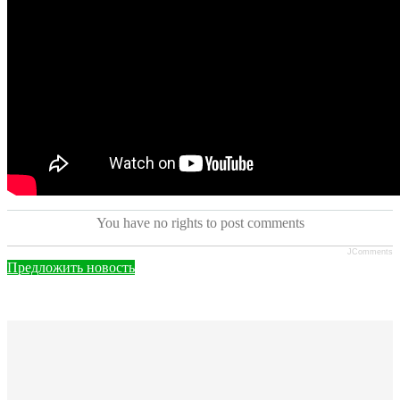
You have no rights to post comments
JComments
Предложить новость