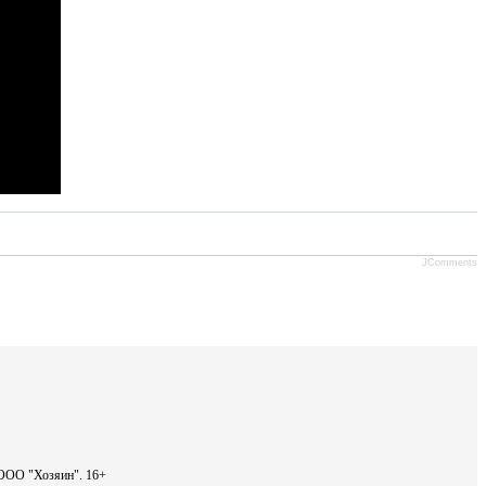
JComments
- ООО "Хозяин".
16+