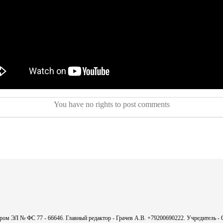
You have no rights to post comments
мером ЭЛ № ФС 77 - 66646. Главный редактор - Грачев А.В. +79200690222. Учредитель 