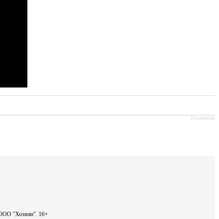
JComments
- ООО "Хозяин".
16+