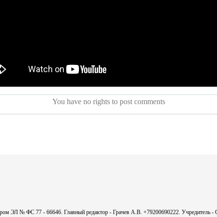
You have no rights to post comments
мером ЭЛ № ФС 77 - 66646. Главный редактор - Грачев А.В. +79200690222. Учредитель 