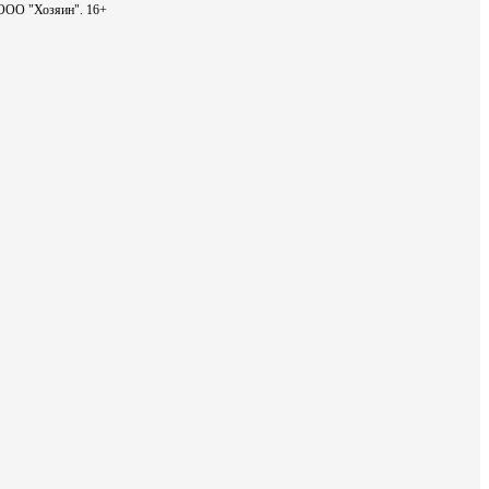
- ООО "Хозяин".
16+