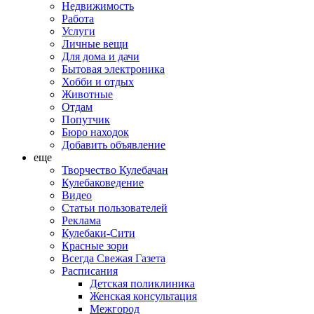
Недвижимость
Работа
Услуги
Личные вещи
Для дома и дачи
Бытовая электроника
Хобби и отдых
Животные
Отдам
Попутчик
Бюро находок
Добавить объявление
еще
Творчество Кулебачан
Кулебаковедение
Видео
Статьи пользователей
Реклама
Кулебаки-Сити
Красные зори
Всегда Свежая Газета
Расписания
Детская поликлиника
Женская консультация
Межгород