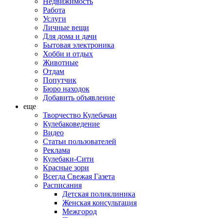
Недвижимость
Работа
Услуги
Личные вещи
Для дома и дачи
Бытовая электроника
Хобби и отдых
Животные
Отдам
Попутчик
Бюро находок
Добавить объявление
еще
Творчество Кулебачан
Кулебаковедение
Видео
Статьи пользователей
Реклама
Кулебаки-Сити
Красные зори
Всегда Свежая Газета
Расписания
Детская поликлиника
Женская консультация
Межгород