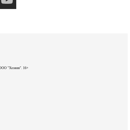
- ООО "Хозяин".
16+