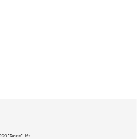
- ООО "Хозяин".
16+