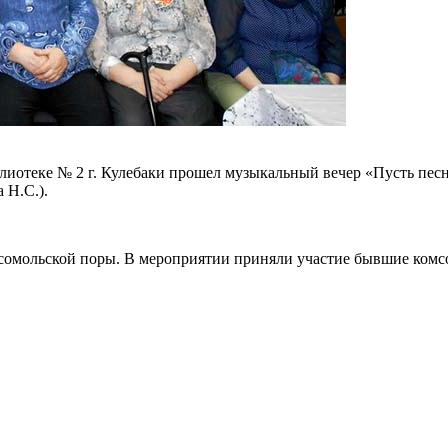
блиотеке № 2 г. Кулебаки прошел музыкальный вечер «Пусть пес
 Н.С.).
мсомольской поры. В мероприятии приняли участие бывшие ком