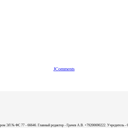
JComments
мером ЭЛ № ФС 77 - 66646. Главный редактор - Грачев А.В. +79200690222. Учредитель 