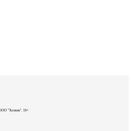
- ООО "Хозяин".
16+