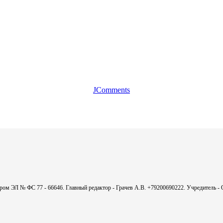
JComments
мером ЭЛ № ФС 77 - 66646. Главный редактор - Грачев А.В. +79200690222. Учредитель 