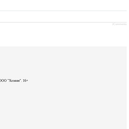
JComments
- ООО "Хозяин".
16+