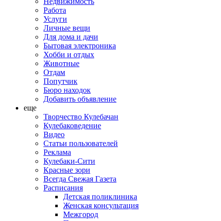
Недвижимость
Работа
Услуги
Личные вещи
Для дома и дачи
Бытовая электроника
Хобби и отдых
Животные
Отдам
Попутчик
Бюро находок
Добавить объявление
еще
Творчество Кулебачан
Кулебаковедение
Видео
Статьи пользователей
Реклама
Кулебаки-Сити
Красные зори
Всегда Свежая Газета
Расписания
Детская поликлиника
Женская консультация
Межгород