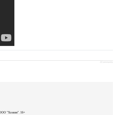
JComments
- ООО "Хозяин".
16+