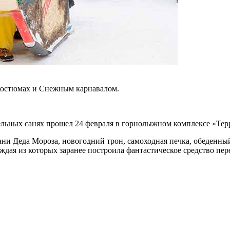
костюмах и Снежным карнавалом.
ельных санях прошел 24 февраля в горнолыжном комплексе «Терр
ани Деда Мороза, новогодний трон, самоходная печка, обеденн
аждая из которых заранее построила фантастическое средство пе