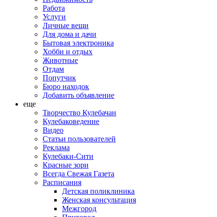
Работа
Услуги
Личные вещи
Для дома и дачи
Бытовая электроника
Хобби и отдых
Животные
Отдам
Попутчик
Бюро находок
Добавить объявление
еще
Творчество Кулебачан
Кулебаковедение
Видео
Статьи пользователей
Реклама
Кулебаки-Сити
Красные зори
Всегда Свежая Газета
Расписания
Детская поликлиника
Женская консультация
Межгород