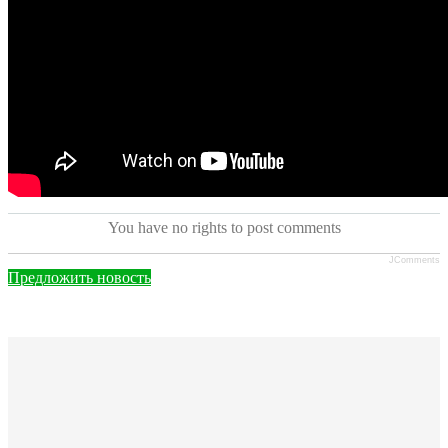
You have no rights to post comments
JComments
Предложить новость