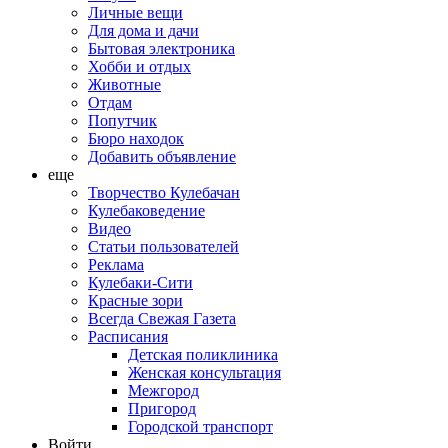
Личные вещи
Для дома и дачи
Бытовая электроника
Хобби и отдых
Животные
Отдам
Попутчик
Бюро находок
Добавить объявление
еще
Творчество Кулебачан
Кулебаковедение
Видео
Статьи пользователей
Реклама
Кулебаки-Сити
Красные зори
Всегда Свежая Газета
Расписания
Детская поликлиника
Женская консультация
Межгород
Пригород
Городской транспорт
Войти