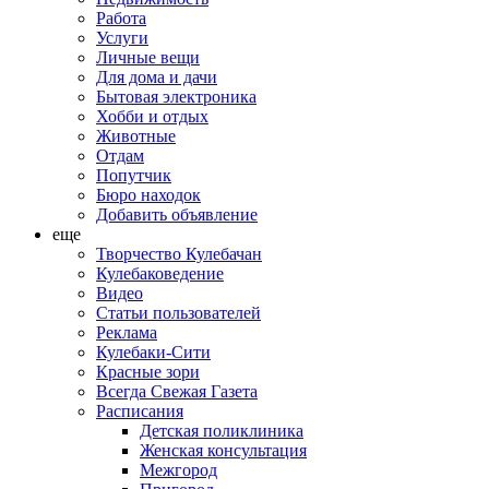
Работа
Услуги
Личные вещи
Для дома и дачи
Бытовая электроника
Хобби и отдых
Животные
Отдам
Попутчик
Бюро находок
Добавить объявление
еще
Творчество Кулебачан
Кулебаковедение
Видео
Статьи пользователей
Реклама
Кулебаки-Сити
Красные зори
Всегда Свежая Газета
Расписания
Детская поликлиника
Женская консультация
Межгород