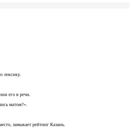
ю лексику.
ии его в речи.
лись матом?».
место, замыкает рейтинг Казань.