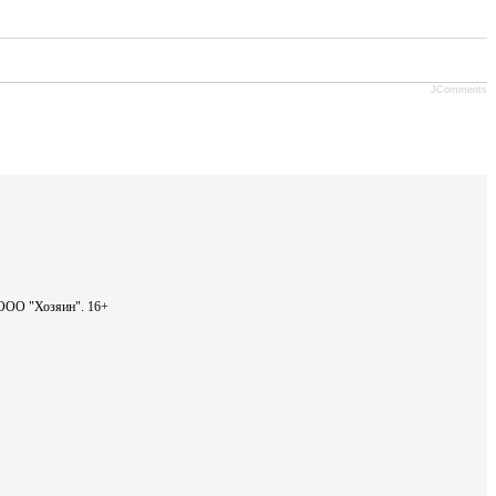
JComments
- ООО "Хозяин".
16+