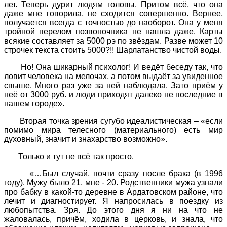
лет. Теперь дурит людям головы. Притом всё, что она
даже мне говорила, не сходится совершенно. Вернее,
получается всегда с точностью до наоборот. Она у меня
тройной перелом позвоночника не нашла даже. Карты
всякие составляет за 5000 рэ по звёздам. Разве может 10
строчек текста стоить 5000?!! Шарлатанство чистой воды.
Но! Она шикарный психолог! И ведёт беседу так, что
ловит человека на мелочах, а потом выдаёт за увиденное
свыше. Много раз уже за ней наблюдала. Зато приём у
неё от 3000 руб. и люди приходят далеко не последние в
нашем городе».
Вторая точка зрения сугубо идеалистическая – «если
помимо мира телесного (материального) есть мир
духовный, значит и знахарство возможно».
Только и тут не всё так просто.
«…Был случай, почти сразу после брака (в 1996
году). Мужу было 21, мне - 20. Родственники мужа узнали
про бабку в какой-то деревне в Ардатовском районе, что
лечит и диагностирует. Я напросилась в поездку из
любопытства. Зря. До этого дня я ни на что не
жаловалась, причём, ходила в церковь, и знала, что