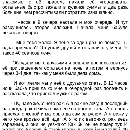
знакомые с её нравом, начали её уговаривать,
остальные быстро зажали в кулачке суммы в два раза
большие, чем рассчитывали потратить изначально.
Часов в 9 вечера настала и моя очередь. И тут
разрушилась вторая иллюзия. Начала меня бабуля
лечить и говорит:
- Мне тебя жалко. Я тебе за один раз не помогу. Ты
одна приехала? Отпускай друзей и оставайся у меня. Я
такое 40 сеансов лечу.
Обсудили мы с друзьями и решили воспользоваться
её приглашением остаться на ночь, а потом я вернусь
через 3-4 дня, так как у меня были дела дома.
И вот легли мы у неё с друзьями спать. В 12 часов
ночи бабка пришла ко мне в очередной раз полечить и
рассказала, что приехал мужик с раком:
- Ну, надо же. У него рак. А я рак не лечу, я последний
раз, когда рак лечила сама еле на ноги встала. А он ведь
приехал с женой и матерью да сам за рулем. А я вижу у
него уже кровью всё идет. А я ж их выгоняю, рак ведь
заразный, а они не уезжают. Как бы он не помер тут. И
жалко его. Красивый такой мужик, высокий и молодой, 40