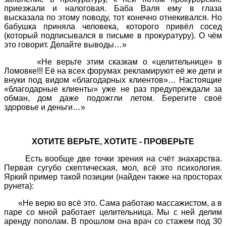
приезжали и налоговая. Баба Валя ему в глаза
высказала по этому поводу, тот конечно отнекивался. Но
бабушка приняла человека, которого привёл сосед
(который подписывался в письме в прокуратуру). О чём
это говорит. Делайте выводы…»
«Не верьте этим сказкам о «целительнице» в
Ломовке!!! Её на всех форумах рекламируют её же дети и
внуки под видом «благодарных клиентов»… Настоящие
«благодарные клиенты» уже не раз предупреждали за
обман, дом даже подожгли летом. Берегите своё
здоровье и деньги…»
ХОТИТЕ ВЕРЬТЕ, ХОТИТЕ - ПРОВЕРЬТЕ
Есть вообще две точки зрения на счёт знахарства.
Первая сугубо скептическая, мол, всё это психология.
Яркий пример такой позиции (найден также на просторах
рунета):
«Не верю во всё это. Сама работаю массажистом, а в
паре со мной работает целительница. Мы с ней делим
аренду пополам. В прошлом она врач со стажем под 30