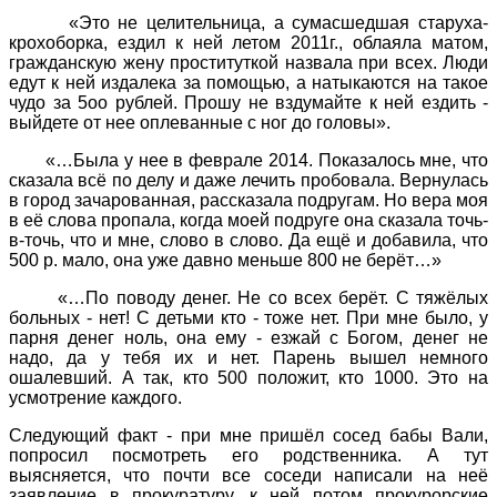
«Это не целительница, а сумасшедшая старуха-
крохоборка, ездил к ней летом 2011г., облаяла матом,
гражданскую жену проституткой назвала при всех. Люди
едут к ней издалека за помощью, а натыкаются на такое
чудо за 5оо рублей. Прошу не вздумайте к ней ездить -
выйдете от нее оплеванные с ног до головы».
«…Была у нее в феврале 2014. Показалось мне, что
сказала всё по делу и даже лечить пробовала. Вернулась
в город зачарованная, рассказала подругам. Но вера моя
в её слова пропала, когда моей подруге она сказала точь-
в-точь, что и мне, слово в слово. Да ещё и добавила, что
500 р. мало, она уже давно меньше 800 не берёт…»
«…По поводу денег. Не со всех берёт. С тяжёлых
больных - нет! С детьми кто - тоже нет. При мне было, у
парня денег ноль, она ему - езжай с Богом, денег не
надо, да у тебя их и нет. Парень вышел немного
ошалевший. А так, кто 500 положит, кто 1000. Это на
усмотрение каждого.
Следующий факт - при мне пришёл сосед бабы Вали,
попросил посмотреть его родственника. А тут
выясняется, что почти все соседи написали на неё
заявление в прокуратуру, к ней потом прокурорские