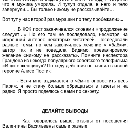
что я мужика уморила. И тулуп отдала, в него и тело
завернули… Вы только никому не рассказывайте…
Вот тут у нас второй раз мурашки по телу пробежали»...
...В ЖЖ пост заканчивался словами «продолжение
следует…» Но его там не последовало, несмотря на
искренний интерес некоторых читателей. Последовали
разные темы, но чем закончилось лечение у «бабки»,
автор так и не поведала. Видимо, превалировало
желание «никому не рассказать». Помните инспектора
Грандена из некогда популярного советского телефильма
«Ищите женщину»? По ходу действия он заявил главной
героине Алисе Постик:
- Если мне вздумается о чём-то оповестить весь
Париж, я не стану больше обращаться в газеты и на
радио. Я просто поделюсь с вами по секрету.
ДЕЛАЙТЕ ВЫВОДЫ
Как говорилось выше, отзывы от посещения
Валентины Васильевны самые разные.