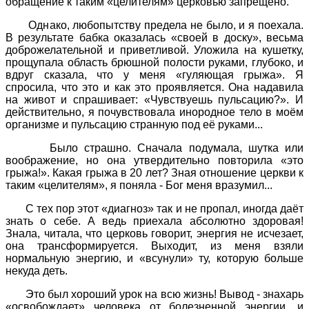
обращение к таким «целителям» церковью запрещено.
Однако, любопытству предела не было, и я поехала.
В результате бабка оказалась «своей в доску», весьма
доброжелательной и приветливой. Уложила на кушетку,
прощупала область брюшной полости руками, глубоко, и
вдруг сказала, что у меня «гуляющая грыжа». Я
спросила, что это и как это проявляется. Она надавила
на живот и спрашивает: «Чувствуешь пульсацию?». И
действительно, я почувствовала инородное тело в моём
организме и пульсацию странную под её руками...
Было страшно. Сначала подумала, шутка или
воображение, но она утвердительно повторила «это
грыжа!». Какая грыжа в 20 лет? Зная отношение церкви к
таким «целителям», я поняла - Бог меня вразумил...
С тех пор этот «диагноз» так и не пропал, иногда даёт
знать о себе. А ведь приехала абсолютно здоровая!
Знала, читала, что церковь говорит, энергия не исчезает,
она трансформируется. Выходит, из меня взяли
нормальную энергию, и «всунули» ту, которую больше
некуда деть.
Это был хороший урок на всю жизнь! Вывод - знахарь
«освобождает» человека от болезненной энергии, и