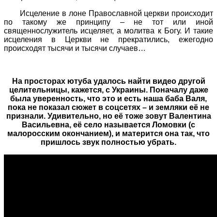
Исцеление в лоне Православной церкви происходит
по такому же принципу – не тот или иной
священнослужитель исцеляет, а молитва к Богу. И такие
исцеления в Церкви не прекратились, ежегодно
происходят тысячи и тысячи случаев…
На просторах ютуба удалось найти видео другой
целительницы, кажется, с Украины. Поначалу даже
была уверенность, что это и есть наша баба Валя,
пока не показал сюжет в соцсетях – и земляки её не
признали. Удивительно, но её тоже зовут Валентина
Васильевна, её село называется Ломовки (с
малоросским окончанием), и матерится она так, что
пришлось звук полностью убрать.