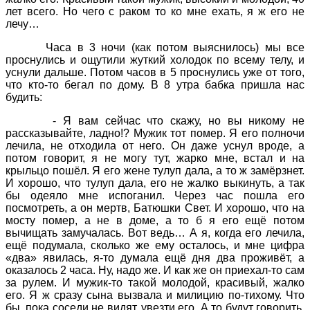
лет всего. Но чего с раком то ко мне ехать, я ж его не
лечу…
Часа в 3 ночи (как потом выяснилось) мы все
проснулись и ощутили жуткий холодок по всему телу, и
уснули дальше. Потом часов в 5 проснулись уже от того,
что кто-то бегал по дому. В 8 утра бабка пришла нас
будить:
- Я вам сейчас что скажу, но вы никому не
рассказывайте, ладно!? Мужик тот помер. Я его полночи
лечила, не отходила от него. Он даже уснул вроде, а
потом говорит, я не могу тут, жарко мне, встал и на
крыльцо пошёл. Я его жене тулуп дала, а то ж замёрзнет.
И хорошо, что тулуп дала, его не жалко выкинуть, а так
бы одеяло мне испоганил. Через час пошла его
посмотреть, а он мертв, Батюшки Свет. И хорошо, что на
мосту помер, а не в доме, а то б я его ещё потом
вычищать замучалась. Вот ведь… А я, когда его лечила,
ещё подумала, сколько же ему осталось, и мне цифра
«два» явилась, я-то думала ещё дня два проживёт, а
оказалось 2 часа. Ну, надо же. И как же он приехал-то сам
за рулем. И мужик-то такой молодой, красивый, жалко
его. Я ж сразу сына вызвала и милицию по-тихому. Что
бы, пока соседи не видят, увезти его. А то будут говорить,