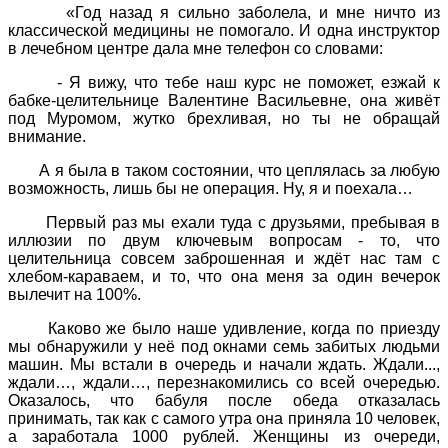
«Год назад я сильно заболела, и мне ничто из
классической медицины не помогало. И одна инструктор
в лечебном центре дала мне телефон со словами:
- Я вижу, что тебе наш курс не поможет, езжай к
бабке-целительнице Валентине Васильевне, она живёт
под Муромом, жутко брехливая, но ты не обращай
внимание.
А я была в таком состоянии, что цеплялась за любую
возможность, лишь бы не операция. Ну, я и поехала…
Первый раз мы ехали туда с друзьями, пребывая в
иллюзии по двум ключевым вопросам - то, что
целительница совсем заброшенная и ждёт нас там с
хлебом-караваем, и то, что она меня за один вечерок
вылечит на 100%.
Каково же было наше удивление, когда по приезду
мы обнаружили у неё под окнами семь забитых людьми
машин. Мы встали в очередь и начали ждать. Ждали...,
ждали…, ждали…, перезнакомились со всей очередью.
Оказалось, что бабуля после обеда отказалась
принимать, так как с самого утра она приняла 10 человек,
а заработала 1000 рублей. Женщины из очереди,