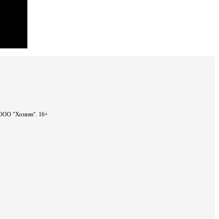
- ООО "Хозяин".
16+