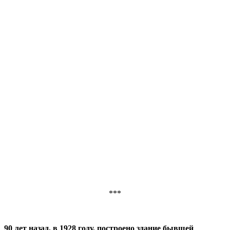
***
90 лет назад, в 1928 году, построено здание бывшей