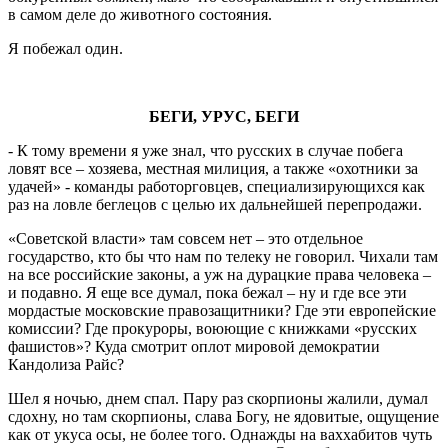
в самом деле до животного состояния.
Я побежал один.
БЕГИ, УРУС, БЕГИ
- К тому времени я уже знал, что русских в случае побега
ловят все – хозяева, местная милиция, а также «охотники за
удачей» - команды работорговцев, специализирующихся как
раз на ловле беглецов с целью их дальнейшей перепродажи.
«Советской власти» там совсем нет – это отдельное
государство, кто бы что нам по телеку не говорил. Чихали там
на все российские законы, а уж на дурацкие права человека –
и подавно. Я еще все думал, пока бежал – ну и где все эти
мордастые московские правозащитники? Где эти европейские
комиссии? Где прокуроры, воюющие с книжками «русских
фашистов»? Куда смотрит оплот мировой демократии
Кандолиза Райс?
Шел я ночью, днем спал. Пару раз скорпионы жалили, думал
сдохну, но там скорпионы, слава Богу, не ядовитые, ощущение
как от укуса осы, не более того. Однажды на ваххабитов чуть