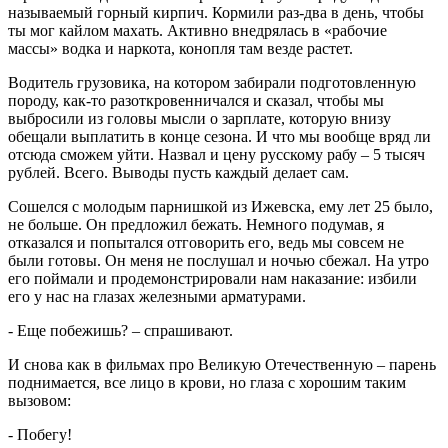
называемый горный кирпич. Кормили раз-два в день, чтобы
ты мог кайлом махать. Активно внедрялась в «рабочие
массы» водка и наркота, конопля там везде растет.
Водитель грузовика, на котором забирали подготовленную
породу, как-то разоткровенничался и сказал, чтобы мы
выбросили из головы мысли о зарплате, которую внизу
обещали выплатить в конце сезона. И что мы вообще вряд ли
отсюда сможем уйти. Назвал и цену русскому рабу – 5 тысяч
рублей. Всего. Выводы пусть каждый делает сам.
Сошелся с молодым парнишкой из Ижевска, ему лет 25 было,
не больше. Он предложил бежать. Немного подумав, я
отказался и попытался отговорить его, ведь мы совсем не
были готовы. Он меня не послушал и ночью сбежал. На утро
его поймали и продемонстрировали нам наказание: избили
его у нас на глазах железными арматурами.
- Еще побежишь? – спрашивают.
И снова как в фильмах про Великую Отечественную – парень
поднимается, все лицо в крови, но глаза с хорошим таким
вызовом:
- Побегу!