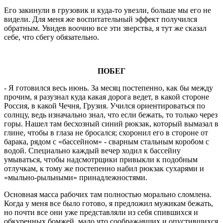
Его закинули в грузовик и куда-то увезли, больше мы его не
видели. Для меня же воспитательный эффект получился
обратным. Увидев воочию все эти зверства, я тут же сказал
себе, что сбегу обязательно.
ПОБЕГ
- Я готовился весь июнь. За месяц постепенно, как бы между
прочим, я разузнал куда какая дорога ведет, в какой стороне
Россия, в какой Чечня, Грузия. Учился ориентироваться по
солнцу, ведь изначально знал, что если бежать, то только через
горы. Нашел там бесхозный синий рюкзак, который вымазал в
глине, чтобы в глаза не бросался; схоронил его в стороне от
барака, рядом с «бассейном» - сварным стальным коробом с
водой. Специально каждый вечер ходил к бассейну
умываться, чтобы надсмотрщики привыкли к подобным
отлучкам, к тому же постепенно набил рюкзак сухарями и
«мыльно-рыльными» принадлежностями.
Основная масса рабочих там полностью морально сломлена.
Когда у меня все было готово, я предложил мужикам бежать,
но почти все они уже представляли из себя спившихся и
обкуренных бомжей, мало что соображавших и опустившихся