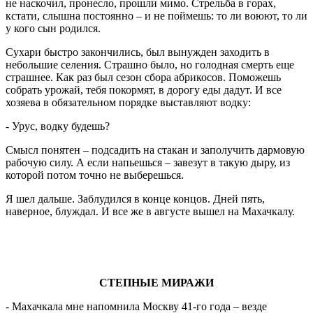
не наскочил, пронесло, прошли мимо. Стрельба в горах,
кстати, слышна постоянно – и не поймешь: то ли воюют, то ли
у кого сын родился.
Сухари быстро закончились, был вынужден заходить в
небольшие селения. Страшно было, но голодная смерть еще
страшнее. Как раз был сезон сбора абрикосов. Поможешь
собрать урожай, тебя покормят, в дорогу еды дадут. И все
хозяева в обязательном порядке выставляют водку:
- Урус, водку будешь?
Смысл понятен – подсадить на стакан и заполучить дармовую
рабочую силу. А если напьешься – завезут в такую дыру, из
которой потом точно не выберешься.
Я шел дальше. Заблудился в конце концов. Дней пять,
наверное, блуждал. И все же в августе вышел на Махачкалу.
СТЕПНЫЕ МИРАЖИ
- Махачкала мне напомнила Москву 41-го года – везде