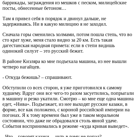
баррикады, заграждения из мешков с песком, милицейские
посты, обнесенные бетоном…
Там я привел себя в порядок и двинул дальше, не
задерживаясь. Ни в какую милицию я не заходил.
Сначала горы сменились холмами, потом пошла степь, что во
сто крат хуже, меня стало видно за 20 км. Есть такая
дагестанская народная примета: если в степи видишь
одинокий силуэт – это русский бежит.
В районе Кизляра ко мне подъехала машина, из нее вышли
четверо нагайцев.
- Откуда бежишь? – спрашивают.
Обступили со всех сторон, я уже приготовился к самому
худшему. Вдруг они все чего-то разом засуетились, попрыгали
в машину и резко укатили. Смотрю – ко мне еще одна машина
едет, «Нива». Подъезжает, из нее выходят русские казаки, в
форме, все как положено, с короной российской империи на
погонах. Я к тому времени был уже в таком моральном
состоянии, что даже не обрадовался столь явной удаче.
События воспринимались в режиме «куда кривая выведет».
- Что, - говорят казаки, – чуть в раму не попал?