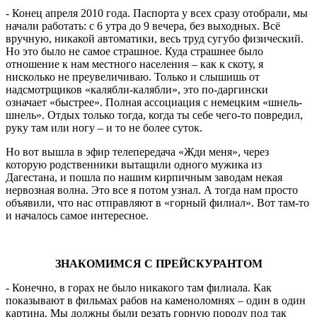
- Конец апреля 2010 года. Паспорта у всех сразу отобрали, мы
начали работать: с 6 утра до 9 вечера, без выходных. Всё
вручную, никакой автоматики, весь труд сугубо физический.
Но это было не самое страшное. Куда страшнее было
отношение к нам местного населения – как к скоту, я
нисколько не преувеличиваю. Только и слышишь от
надсмотрщиков «калябли-калябли», это по-даргински
означает «быстрее». Полная ассоциация с немецким «шнель-
шнель». Отдых только тогда, когда ты себе чего-то повредил,
руку там или ногу – и то не более суток.
Но вот вышла в эфир телепередача «Жди меня», через
которую родственники вытащили одного мужика из
Дагестана, и пошла по нашим кирпичным заводам некая
нервозная волна. Это все я потом узнал. А тогда нам просто
объявили, что нас отправляют в «горный филиал». Вот там-то
и началось самое интересное.
ЗНАКОМИМСЯ С ПРЕЙСКУРАНТОМ
- Конечно, в горах не было никакого там филиала. Как
показывают в фильмах рабов на каменоломнях – один в один
картина. Мы должны были резать горную породу под так