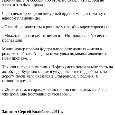
Племянница. Я сообщил об этом, но сказал, что адреса не
знаю, и это была правда.
Через некоторое время дежурный вручил мне распечатку с
адресом племянницы.
- Слушай, а, может, ты в розыске у нас, а? – вдруг спросил он.
- Может, и в розыске, - ответил я. – Но только как без вести
пропавший.
Милиционер пробил федеральную базу данных – меня в
розыске не было. А ведь моя матушка подавала заявление о
моей пропаже…
Так или иначе, но милиция Нефтекумска помогла мне сесть на
автобус до Буденовска, где я умудрился еще подработать на
дорогу, после чего оказался в Ставрополе, у родных. Я
позвонил домой…
…Знаете, там, в горах, мне постоянно снился дом; а сейчас,
уже дома, мне постоянно снятся горы…
Записал Сергей Колобаев, 2011 г.