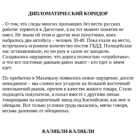
ДИПЛОМАТИЧЕСКИЙ КОРИДОР
- О том, что следы многих пропавших без вести русских
работяг теряются в Дагестане, я на тот момент понятия не
имел. Не знали об этом и другие мои попутчики, коих
набралось два автобуса – человек 30-40. Пока ехали на место,
встречалось огромное количество постов ГБДД. Полицейские
нас останавливали, но ни разу в салон не заходили.
Создавалось ощущение, что дорога полностью «отработана»,
и что все постовые давным-давно знают - кто едет и зачем
едет.
По прибытии в Махачкалу появилось новое ощущение, доселе
невиданное – мы словно все угодили на большой восточный
невольничий рынок, причем в качестве живого товара. Стали
подходить покупатели, я попал вместе с другими пятью
товарищами на кирпичный завод под Каспийском, как мне и
обещали. Вот только условия труда оказались, мягко говоря,
весьма далекими от обещанных.
КАЛЯБЛИ-КАЛЯБЛИ