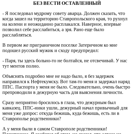
БЕЗ ВЕСТИ ОСТАВЛЕННЫЙ
- Я последовал мудрому совету аварца. Должен сказать, что
когда зашел на территорию Ставропольского края, то рухнул
на колени и неожиданно расплакался. Наверное, впервые
позволил себе расслабиться, а зря. Рано еще было
расслабляться.
В первом же приграничном поселке Затеричном ко мне
подошел русский мужик и сходу предупредил:
- Паря, ты здесь больно-то не болтайся, не отсвечивай. У нас
тут ментов полно.
Объяснять подробно мне не надо было, я без задержек
направился к Нефтекумску. Вот там-то меня и задержал наряд
ППС. Паспорта у меня не было. Следовательно, очень быстро
препроводили в дежурную часть для выяснения личности.
Сразу неприятно бросилось в глаза, что дежурным был
кавказец. ППС-ники ушли, дежурный начал привычный для
меня уже допрос: откуда бежишь, куда бежишь, есть ли в
Ставрополье родственники?
А у меня были в самом Ставрополе родственники!