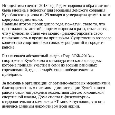
Инициатива сделать 2013 год Годом здорового образа жизни
была внесена в повестку дня заседания Земского собрания
Кулебакского района от 29 января и утверждена депутатским
корпусом единогласно.
Главным итогом прошедшего года, пожалуй, стало то, что
престижность занятий спортом выросла в разы, отмечается,
что у кулебачан стало «не модно» демонстрировать свою
привязанность к вредным привычкам. Существенно возросло
количество спортивно-массовых мероприятий в городе и
районе.
Был выявлен абсолютный лидер «Года ЗОЖ-2013» -
спортсмены Кулебакского металлургического колледжа,
которые приняли участие в семи из восьми районных
соревнований, где в четырёх стали победителями и
призёрами.
За помощь в организации спортивно-массовых мероприятий
благодарственным письмом администрации Кулебакского
района были награждены коллективы Детско-юношеской
спортивной школы, Дома спорта и физкультурно-
оздоровительного комплекса «Темп». Безусловно, это они
являлись главным локомотивом всей акции.