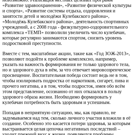
«Развитие здравоохранения», «Развитие физической культуры
и спорта», «Развитие системы отдыха, оздоровления и
занятости детей и молодёжи Кулебакского района»,
«Молодёжь Кулебакского района», деятельность спортивных
учреждений, а с 2008 года - физкультурно-оздоровительного
комплекса «ТЕМП» позволили увеличить число кулебачан,
которые регулярно занимаются спортом, снизить уровень
подростковой преступности.
Вместе с тем, масштабные акции, такие как «Год ЗОЖ-2013»,
позволяют подойти к проблеме комплексно, например,
указать на важность формирования не только здорового тела,
но и здорового духа в нём, за что отвечает мировоззренческое
просвещение. Воспитательная победа состоит ведь не в том,
чтобы изолировать подростка от наркотиков, сигарет, пива и
прочего негатива, а в том, чтобы подросток, имея обо всём
этом представление, осознанно от них отказался в пользу
здорового образа жизни. Необходимо формировать у
кулебачан потребность быть здоровым и успешным.
Попадая в неприятную ситуацию, мы, как правило, не
задумываемся над тем, сколько личного участия вложили в её
создание. Особенно это касается потери здоровья, за которым
выстраивается целая цепочка негативных последствий –
уходит прежний вкус к жизни, появляются проблемы