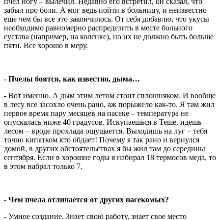
пчел ногу – вылечил. Недавно его встретил, он сказал, что
забыл про боли. А мог ведь пойти в больницу, и неизвестно
еще чем бы все это закончилось. От себя добавлю, что укусы
необходимо равномерно распределить в месте больного
сустава (например, на коленке), но их не должно быть больше
пяти. Все хорошо в меру.
- Пчелы боятся, как известно, дыма…
- Вот именно. А дым этим летом стоит сплошняком. И вообще
в лесу все засохло очень рано, аж порыжело как-то. Я там жил
первое время пару месяцев на пасеке – температура не
опускалась ниже 40 градусов. Искупаешься в Теше, идешь
лесом – вроде прохлада ощущается. Выходишь на луг – тебя
точно кипятком кто обдает! Почему я так рано и вернулся
домой, в других обстоятельствах я бы жил там до середины
сентября. Если в хорошие годы я набирал 18 термосов меда, то
в этом набрал только 7.
- Чем пчела отличается от других насекомых?
- Умное создание. Знает свою работу, знает свое место