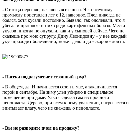
- От отца перешло, началось все с него. Я к пасечному
промыслу приставлен лет с 12, наверное. Пчел никогда не
боялся, хотя кусали постоянно. Бывало, так одолевали, что я
убегал и прятался от них среди картофельных борозд. Места
укусов никогда не опухали, как и у сыновей сейчас. Чего не
скажешь про мою супругу, Дину Леонидовну – у нее каждый
укус проходит болезненно, может дело и до «скорой» дойти.
- Пасека подразумевает сезонный труд?
- В общем, да. И начинается сезон в мае, а заканчивается
порой в сентябре. На зиму ульи убираю в специальное
помещение при доме. Ульи я сделал сам из прочного
пенопласта. Дерево, при всем к нему уважении, нагревается и
впитывает влагу, чего не скажешь о пенопласте.
- Вы не разводите пчел на продажу?