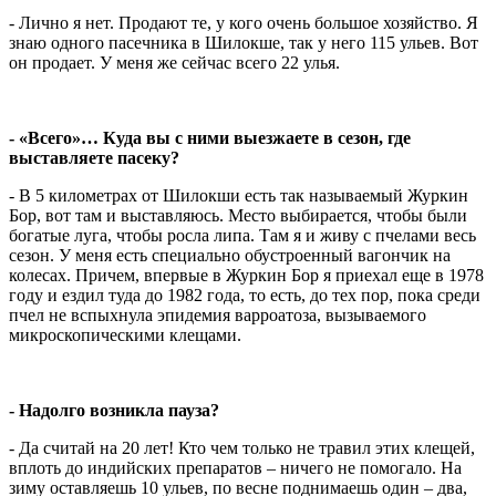
- Лично я нет. Продают те, у кого очень большое хозяйство. Я
знаю одного пасечника в Шилокше, так у него 115 ульев. Вот
он продает. У меня же сейчас всего 22 улья.
- «Всего»… Куда вы с ними выезжаете в сезон, где
выставляете пасеку?
- В 5 километрах от Шилокши есть так называемый Журкин
Бор, вот там и выставляюсь. Место выбирается, чтобы были
богатые луга, чтобы росла липа. Там я и живу с пчелами весь
сезон. У меня есть специально обустроенный вагончик на
колесах. Причем, впервые в Журкин Бор я приехал еще в 1978
году и ездил туда до 1982 года, то есть, до тех пор, пока среди
пчел не вспыхнула эпидемия варроатоза, вызываемого
микроскопическими клещами.
- Надолго возникла пауза?
- Да считай на 20 лет! Кто чем только не травил этих клещей,
вплоть до индийских препаратов – ничего не помогало. На
зиму оставляешь 10 ульев, по весне поднимаешь один – два,