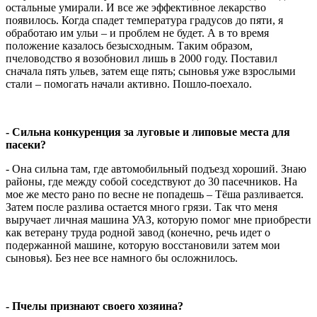
остальные умирали. И все же эффективное лекарство
появилось. Когда спадет температура градусов до пяти, я
обработаю им ульи – и проблем не будет. А в то время
положение казалось безысходным. Таким образом,
пчеловодство я возобновил лишь в 2000 году. Поставил
сначала пять ульев, затем еще пять; сыновья уже взрослыми
стали – помогать начали активно. Пошло-поехало.
- Сильна конкуренция за луговые и липовые места для
пасеки?
- Она сильна там, где автомобильный подъезд хороший. Знаю
районы, где между собой соседствуют до 30 пасечников. На
мое же место рано по весне не попадешь – Тёша разливается.
Затем после разлива остается много грязи. Так что меня
выручает личная машина УАЗ, которую помог мне приобрести
как ветерану труда родной завод (конечно, речь идет о
подержанной машине, которую восстановили затем мои
сыновья). Без нее все намного бы осложнилось.
- Пчелы признают своего хозяина?