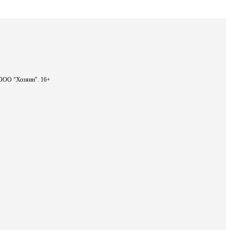
- ООО "Хозяин".
16+