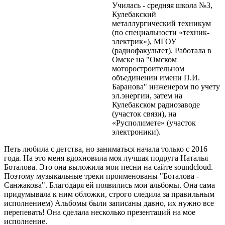
Училась - средняя школа №3,
Кулебакский
металлургический техникум
(по специальности «техник-
электрик»), МГОУ
(радиофакультет). Работала в
Омске на "Омском
моторостроительном
объединении имени П.И.
Баранова" инженером по учету
эл.энергии, затем на
Кулебакском радиозаводе
(участок связи), на
«Русполимете» (участок
электроники).
Петь любила с детства, но заниматься начала только с 2016
года. На это меня вдохновила моя лучшая подруга Наталья
Боталова. Это она выложила мои песни на сайте soundcloud.
Поэтому музыкальные треки проименованы "Боталова -
Санжакова". Благодаря ей появились мои альбомы. Она сама
придумывала к ним обложки, строго следила за правильным
исполнением) Альбомы были записаны давно, их нужно все
перепевать! Она сделала несколько презентаций на мое
исполнение.