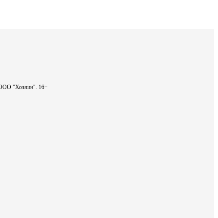
- ООО "Хозяин".
16+