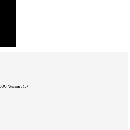
- ООО "Хозяин".
16+