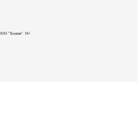
- ООО "Хозяин".
16+