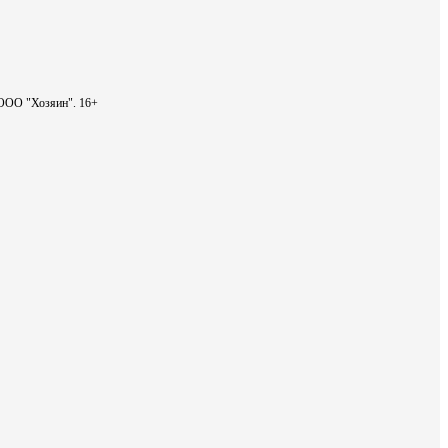
- ООО "Хозяин".
16+