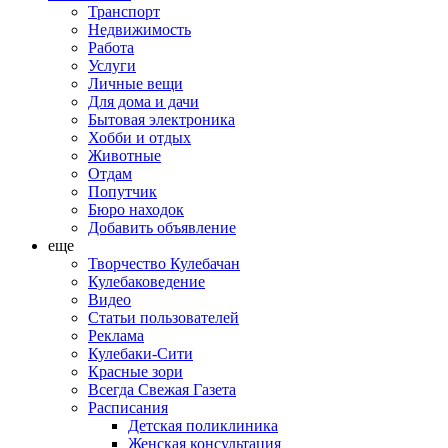
Транспорт
Недвижимость
Работа
Услуги
Личные вещи
Для дома и дачи
Бытовая электроника
Хобби и отдых
Животные
Отдам
Попутчик
Бюро находок
Добавить объявление
еще
Творчество Кулебачан
Кулебаковедение
Видео
Статьи пользователей
Реклама
Кулебаки-Сити
Красные зори
Всегда Свежая Газета
Расписания
Детская поликлиника
Женская консультация