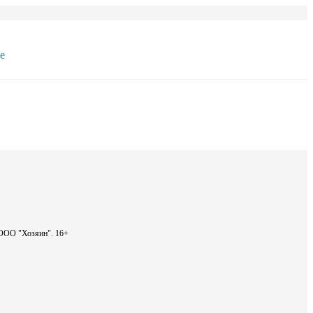
е
- ООО "Хозяин".
16+