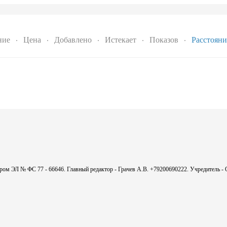
ние
Цена
Добавлено
Истекает
Показов
Расстояни
мером ЭЛ № ФС 77 - 66646. Главный редактор - Грачев А.В. +79200690222. Учредитель 