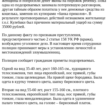
женщины и попросили денег якобы на пирожок ребенку. Пока
одна из подозреваемых занимала потерпевшую разговором,
другая тайным образом похитила у нее денежные средства из
кошелька, заменив их купюрами «банка приколов». В
результате противоправных действий незнакомок жительнице
г.о.г. Кулебаки был причинен материальный ущерб на сумму
35000 рублей.
По данному факту по признакам преступления,
предусмотренного частью 2 статьи 158 УК РФ (кража),
возбуждено уголовное дело. В настоящее время сотрудники
полиции принимают меры к установлению личностей и
местонахождений злоумышленниц.
Полиция сообщает гражданам приметы подозреваемых.
Одной на вид 35-40 лет, рост 160-165 см., худощавого
телосложения, тип лица европейский, нос прямой, губы
тонкие, глаза щелевидные. На правой щеке бородавка. Была
одета в куртку темного цвета, шапку бирюзового цвета.
Вторая: на вид 55-60 лет, рост 155-160 см., плотного
телосложения, европейский тип лица, нос прямой, губы
тонкие, глаза миндалевидные. Была одета в удлиненное
пальто темного цвета, на голове – бирюзовый платок.