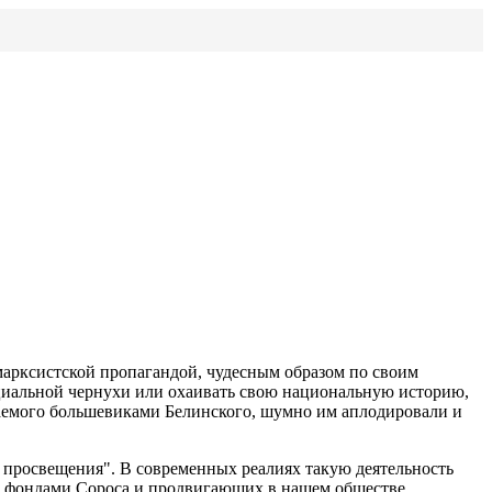
марксистской пропагандой, чудесным образом по своим
оциальной чернухи или охаивать свою национальную историю,
аемого большевиками Белинского, шумно им аплодировали и
 просвещения". В современных реалиях такую деятельность
х фондами Сороса и продвигающих в нашем обществе