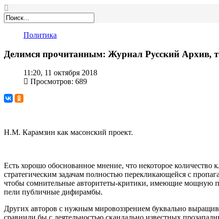
Политика
Делимся прочитанным: Журнал Русский Архив, то
11:20, 11 октября 2018
Просмотров: 689
Н.М. Карамзин как масонский проект.
Есть хорошо обоснованное мнение, что некоторое количество 
стратегическим задачам полностью перекликающейся с пропаг
чтобы сомнительные авторитеты-критики, имеющие мощную под
пели публичные дифирамбы.
Других авторов с нужным мировоззрением буквально выращива
сравнили бы с деятельностью скандально известных прозапад