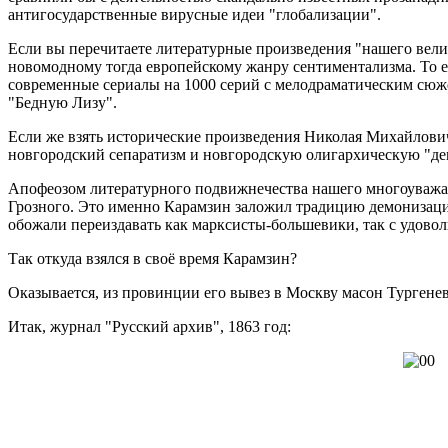
антигосударственные вирусные идеи "глобализации".
Если вы перечитаете литературные произведения "нашего вели
новомодному тогда европейскому жанру сентиментализма. То е
современные сериалы на 1000 серий с мелодраматическим сюже
"Бедную Лизу".
Если же взять исторические произведения Николая Михайловича
новгородский сепаратизм и новгородскую олигархическую "д
Апофеозом литературного подвижнечества нашего многоуважаем
Грозного. Это именно Карамзин заложил традицию демонизации
обожали переиздавать как марксисты-большевики, так с удовол
Так откуда взялся в своё время Карамзин?
Оказывается, из провинции его вывез в Москву масон Тургенев
Итак, журнал "Русский архив", 1863 год: