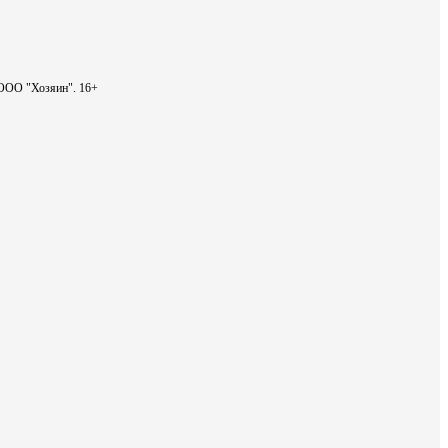
- ООО "Хозяин".
16+