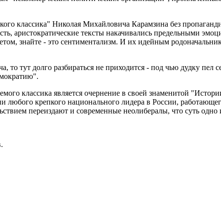
кого классика" Николая Михайловича Карамзина без пропагандис
сть, аристократические тексты накачивались предельными эмоци
том, знайте - это сентиментализм. И их идейным родоначальник
, то тут долго разбираться не приходится - под чью дудку пел 
емократию".
ого классика является очернение в своей знаменитой "Истории
 любого крепкого национального лидера в России, работающего
ьствием переиздают и современные неолибералы, что суть одно и
.