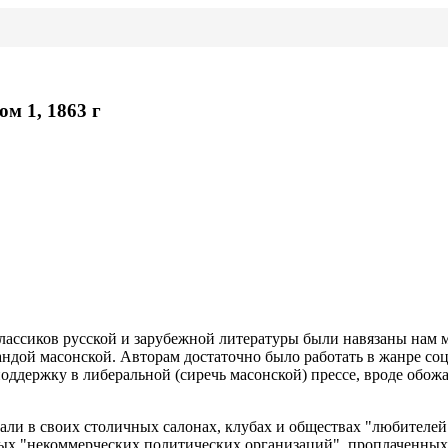
м 1, 1863 г
классиков русской и зарубежной литературы были навязаны нам 
андой масонской. Авторам достаточно было работать в жанре с
держку в либеральной (сиречь масонской) прессе, вроде обож
ли в своих столичных салонах, клубах и обществах "любителей
ных "некоммерческих политических организаций", проплаченны