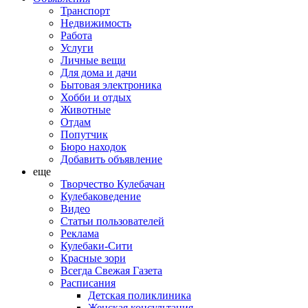
Транспорт
Недвижимость
Работа
Услуги
Личные вещи
Для дома и дачи
Бытовая электроника
Хобби и отдых
Животные
Отдам
Попутчик
Бюро находок
Добавить объявление
еще
Творчество Кулебачан
Кулебаковедение
Видео
Статьи пользователей
Реклама
Кулебаки-Сити
Красные зори
Всегда Свежая Газета
Расписания
Детская поликлиника
Женская консультация