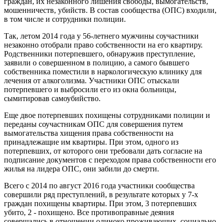
граждан, их незаконного лишения свободы, вымогательств,
мошенничеств, убийств. В состав сообщества (ОПС) входили,
в том числе и сотрудники полиции.
Так, летом 2014 года у 56-летнего мужчины соучастники
незаконно отобрали право собственности на его квартиру.
Родственники потерпевшего, обнаружив преступление,
заявили о совершенном в полицию, а самого бывшего
собственника поместили в наркологическую клинику для
лечения от алкоголизма. Участники ОПС отыскали
потерпевшего и выбросили его из окна больницы,
сымитировав самоубийство.
Еще двое потерпевших похищены сотрудниками полиции и
переданы соучастникам ОПС для совершения путем
вымогательства хищения права собственности на
принадлежащие им квартиры. При этом, одного из
потерпевших, от которого они требовали дать согласие на
подписание документов с переходом права собственности его
жилья на лидера ОПС, они забили до смерти.
Всего с 2014 по август 2016 года участники сообщества
совершили ряд преступлений, в результате которых у 7-х
граждан похищены квартиры. При этом, 3 потерпевших
убито, 2 - похищено. Все противоправные деяния
совершались в отношении одиноко проживающих, социально