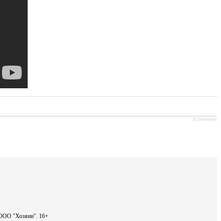
JComments
- ООО "Хозяин".
16+