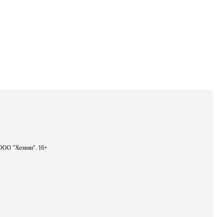
- ООО "Хозяин".
16+